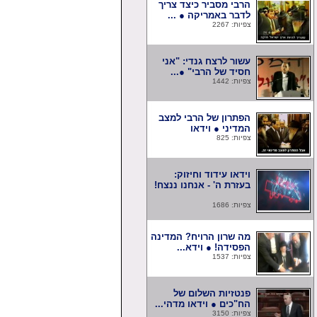
הרבי מסביר כיצד צריך
לדבר באמריקה ● ...
צפיות: 2267
עשור לרצח גנדי: "אני
חסיד של הרבי" ●...
צפיות: 1442
הפתרון של הרבי למצב
המדיני ● וידאו
צפיות: 825
וידאו עידוד וחיזוק:
בעזרת ה' - אנחנו ננצח!
צפיות: 1686
מה שרון הרויח? המדינה
הפסידה! ● וידא...
צפיות: 1537
פנטזיות השלום של
הח"כים ● וידאו מדהי...
צפיות: 3150