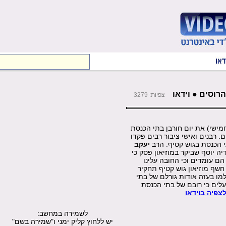
רוסים ● וידאו
צפיות: 3279
חמישי) את יום חורבן בתי הכנסת
ם. רבנים ואישי ציבור רבים פקדו
י הכנסת בגוש קטיף. הרב
יעקב
דיה יוסף שביקר במוזיאון פסק כי
ם עומדים וכי החובה עלינו
שף מוזיאון גוש קטיף תחקיר
מו בעזה אודות גורלם של בתי
לים כי רובם של בתי הכנסת
צפיה בוידאו
לשמירה במחשב:
יש ללחוץ קליק ימני ו"שמירה בשם"