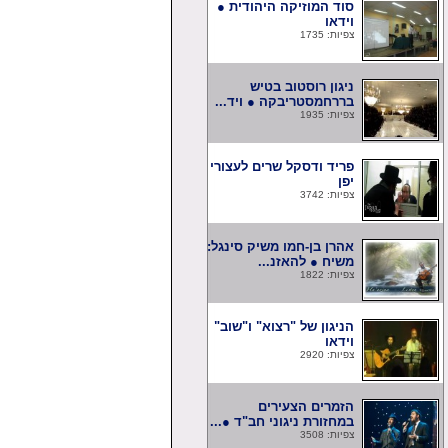
סוד המוזיקה היהודית ●
וידאו
צפיות: 1735
ניגון רוסטוב בטיש
בררחמסטריבקה ● ויד...
צפיות: 1935
פריד ודסקל שרים לעצורי
יפן
צפיות: 3742
אהרן בן-חמו משיק סינגל:
משיח ● להאזנ...
צפיות: 1822
הניגון של "רצוא" ו"שוב"
וידאו
צפיות: 2920
הזמרים הצעירים
במחזורת ניגוני חב"ד ●...
צפיות: 3508