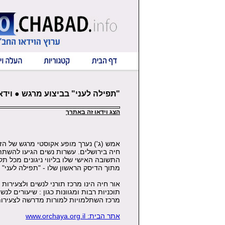
"תפילה לעני" בביצוע מרגש ● וידא
הצג וידאו זה באתרך
אמש (ג') נערך מופע אקוסטי מרגש של ה
חיה בירושלים. עשרות נשים הגיעו להשתת
התשובה האישי שלו בליווי ניגונים מכל תק
מתוך הדיסק הראשון שלו - "תפילה לעני"
אור חיה הינו מרכז תורני לנשים ולצעירות 
תוכניות רבות ומגוונות כגון : שיעורים לנ
מרכז השתלמויות למורות מדרשה לצעירות ב5 שפות , תוכנית לנוער ו
אתר הבית: www.orchaya.org.il