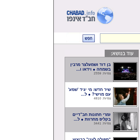
בן דוד ושמעלצר מרבין
בשמחה ● וידאו ו...
צפיות: 2559
שיר חדש: מי יגיד 'שמע'
עם מוישי? ● ל...
צפיות: 4810
זמרי חתונות חב"דיים
בקליפ מחרוזת ● ל...
צפיות: 3441
"תפילה לעני" בביצוע