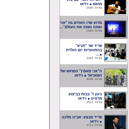
מרגש ● וידאו
צפיות: 2500
מדוע שרו האחים גת "אני
ואתה נשנה את העולם"...
צפיות: 1460
פריד שר "תניא"
בהתוועדות יום הולדת
●...
צפיות: 3461
ה"אני מאמין" המרגש של
הפאראד ● וידאו
צפיות: 4936
ניגון ד' בבות בביצוע
מרטיט ● וידאו
צפיות: 3522
פריד מבצע: אבינו מלכנו
● וידאו
צפיות: 4721