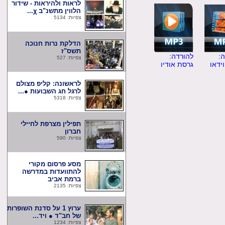
לראות ולהיראות - שידור
הלווין מתשנ"ב χ...
צפיות: 5134
הדלקת נרות חנוכה
תשס"ז
להורדה:
צפיות: 527
ו
גרסת אודיו
לראשונה: קליפ מצולם
לרגל חג השבועות ●...
צפיות: 5318
תפילין מצרפת לחיילי
חברון
צפיות: 590
מסע פרסום מקורי
להתוועדות במדרשה
ברמת אביב
צפיות: 2135
ערוץ 1 על סדנת השופרות
של חב"ד ● ויד...
צפיות: 1234