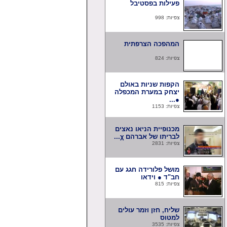
פעילות בפסטיבל
צפיות: 998
המהפכה הצרפתית
צפיות: 824
הקפות שניות באולם
יצחק במערת המכפלה
●...
צפיות: 1153
מכנופיית הניאו נאצים
לבריתו של אברהם χ...
צפיות: 2831
מושל פלורידה חגג עם
חב"ד ● וידאו
צפיות: 815
שליח, חזן וזמר עולים
למטוס
צפיות: 3535