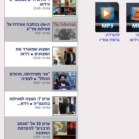
ווידאו
צפיות: 2146
ה-ctv בכתבה אוהדת על
פעילות מד"ע
צפיות: 450
להורדה:
ו
גרסת אודיו
הפצוע שמעודד את
הפצועים ● וידאו
צפיות: 2018
"אני משיחיסט, מהזרם
הכולל" ● לצפיה
צפיות: 3087
ערוץ 7: הצצה לפעילות
בהונגריה ● וידא...
צפיות: 966
ערוץ 10 על "מכתב
הרבנים" להקדמת
החתונה
צפיות: 2355