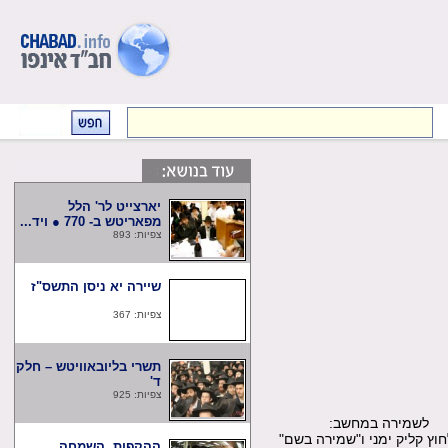
יארצייט לר' הלל
מפאריטש ב- 770 ● ויד...
צפיות: 893
שיירה יא ניסן התשס"ז
צפיות: 367
תשרי בליובאוויטש – חלק
ד'
צפיות: 925
שמירה במחשב:
קליק ימני ו"שמירה בשם"
ההקפות, השמחה