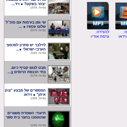
יצהר בשקט? ● ויד...
צפיות: 1878
שי גפן בעימות עם מזכ"ל
שלום עכשיו ● ...
צפיות: 3374
להורדה:
ו
גרסת אודיו
לזילבר יש פתרון לסכסוך
הערבי-ישראלי ●...
צפיות: 2292
מבט לגוש קטיף כיום.
בתי הכנסת הרוסים χ...
צפיות: 3279
המספרים של מבצע "צוק
איתן" ● וידאו
צפיות: 1308
תיעוד: השמדת משגרים
שהוטמנו בחצר בית ספר
צפיות: 1435