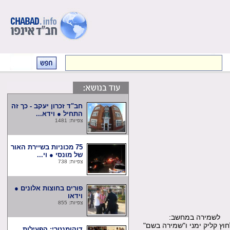
חב"ד זכרון יעקב - כך זה
התחיל ● וידא...
צפיות: 1481
75 מכוניות בשיירת האור
של מונסי ● וי...
צפיות: 738
פורים בחוצות אלונים ●
וידאו
צפיות: 855
שמירה במחשב:
קליק ימני ו"שמירה בשם"
דוקומנטרי: הפעילות