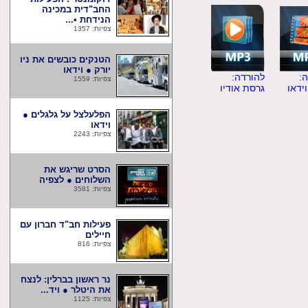
החב"דית במכינה
הנידחת •...
צפיות: 1357
הטנקים כובשים את ניו
יורק ● וידאו
להורדה:
צפיות: 1559
ו
גרסת אודיו
הפלעלצל על גלגלים ●
וידאו
צפיות: 2243
הסרט שריגש את
השלוחים ● לצפיה
צפיות: 3581
פעילות חב"ד חברון עם
חיילים
צפיות: 816
נר ראשון בברלין: לנצח
את היטלר ● ויד...
צפיות: 1125