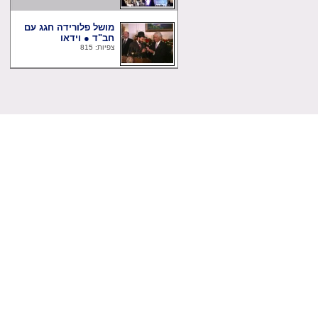
מושל פלורידה חגג עם
חב"ד ● וידאו
צפיות: 815