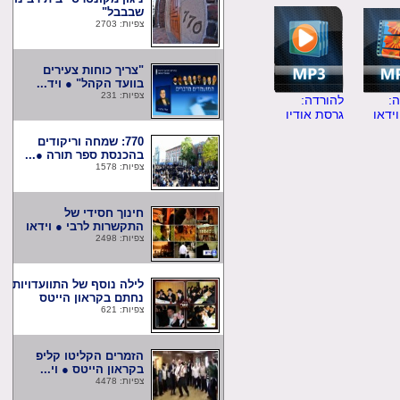
שבבבל"
צפיות: 2703
"צריך כוחות צעירים
בוועד הקהל" ● ויד...
צפיות: 231
להורדה:
ו
גרסת אודיו
770: שמחה וריקודים
בהכנסת ספר תורה ●...
צפיות: 1578
חינוך חסידי של
התקשרות לרבי ● וידאו
צפיות: 2498
לילה נוסף של התוועדויות
נחתם בקראון הייטס
צפיות: 621
הזמרים הקליטו קליפ
בקראון הייטס ● וי...
צפיות: 4478