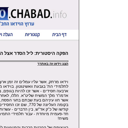
הפקה היסטורית: ליל הסדר אצל הר
הצג וידאו זה באתרך
וידאו מרתק, אשר עליו עמלים זה זמן ארו
לתלמידי הת' בגבעת וואשינגטון. בוידאו 
ארבעה חסידים - אשר זכו להיות בגופם, ב
אדמו"ר מלך המשיח שליט"א. הללו, לאחר 
אשר חוו עיניהם בעת שבתם בחגי הפסח, 
בקומה העליונה של 770, 
קודשו של כ"ק אד"ש, בין הדברים - עשרות
חד-פעמית מיוחדת - עבור תלמידי התמימ
משיח!
בעיצומם של ההכנות הרבות והמייגעות לח