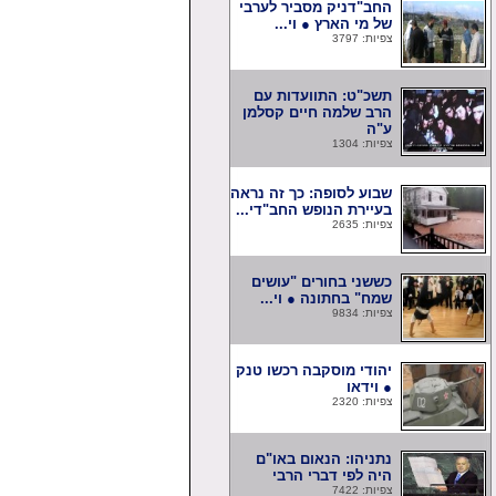
החב"דניק מסביר לערבי
של מי הארץ ● וי...
צפיות: 3797
תשכ"ט: התוועדות עם
הרב שלמה חיים קסלמן
ע"ה
צפיות: 1304
שבוע לסופה: כך זה נראה
בעיירת הנופש החב"די...
צפיות: 2635
כששני בחורים "עושים
שמח" בחתונה ● וי...
צפיות: 9834
יהודי מוסקבה רכשו טנק
● וידאו
צפיות: 2320
נתניהו: הנאום באו"ם
היה לפי דברי הרבי
צפיות: 7422