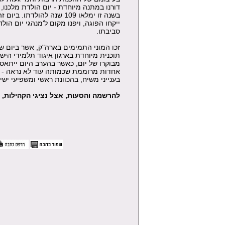
דורנו במתנה מיוחדת - יום הולדת מלכנו
בשנה זו ימלאו 109 שנה להולד
ייקחו הפוגה, ויפנו מקום ל'מנהגי יום הול
סביבתו.
זכו המוני התמימים בארה"ק, אשר ביום שי
תוכנית מיוחדת בארגון איגוד תלמידי הי
מבוקרו של יום, כאשר בהערב היום ייתא
אחדות מרוממת שכמותה עוד לא נראה - 
בענייני משיח, בהכוונת ראשי ומשפיעי ישי
להרשמה והסעות, אצל נציגי הקהילות, ובמוקד הראש