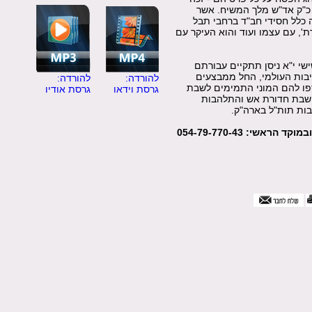
, כ"ק אד"ש מלך המשיח. אשר
תו. ביום זה כלל חסידי חב"ד ברחבי תבל
דת', עם עצמו ועוד והוא העיקר עם
שי י"א ניסן תתקיים עבורתם
שיבות העולמי, החל ממבצעים
להורדה:
להורדה:
ספו להם המוני התמימים לשבת
גרסת וידאו
גרסת אודיו
שבת חדורת אש והתלהבות
בות תות"ל בארה"ק.
י: ‎054-79-770-43‏