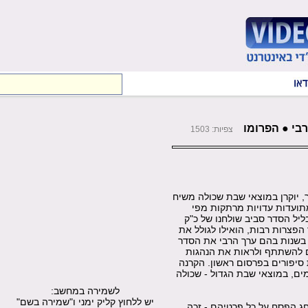
בי ● הפרומו
צפיות: 1503
ך, יוקרן במוצאי שבת שכולה משיח
מתועדות עדויות מרתקות מפי
ליל הסדר סביב שולחנו של כ"ק
הפצרות רבות, הואילו לגולל את
בשנות בהם ערך הרבי את הסדר
שם זכו החסידים להשתתף ולראות את הנהגות
 סיפורים בפרסום ראשון. הקרנה
ים, במוצאי שבת הגדול - שכולה
לשמירה במחשב:
יש ללחוץ קליק ימני ו"שמירה בשם"
ג הפסח על כל פרטיהם - זכה