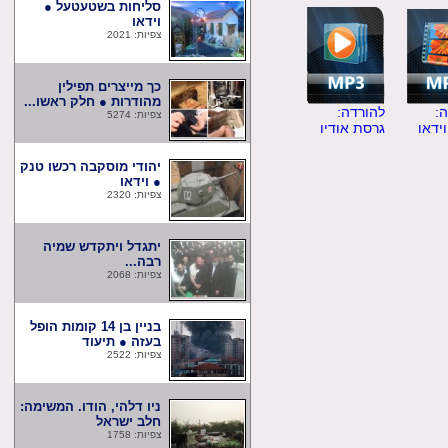
סליחות בשטעטעל ●
וידאו
צפיות: 2021
כך מייצרים תפילין
מהודרות ● חלק ראשו...
להורדה:
צפיות: 5274
ו
גרסת אודיו
יהודי מוסקבה רכשו טנק
● וידאו
צפיות: 2320
יתגדל ויתקדש שמיה
רבה...
צפיות: 2068
בניין בן 14 קומות הופל
בעזה ● תיעוד
צפיות: 2522
ניו דלהי, הודו. המשימה:
חלב ישראל
צפיות: 1758