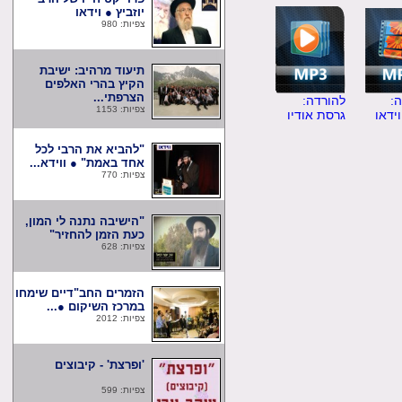
יוזביץ ● וידאו
צפיות: 980
תיעוד מרהיב: ישיבת
הקיץ בהרי האלפים
הצרפתי...
להורדה:
צפיות: 1153
ו
גרסת אודיו
"להביא את הרבי לכל
אחד באמת" ● ווידא...
צפיות: 770
"הישיבה נתנה לי המון,
כעת הזמן להחזיר"
צפיות: 628
הזמרים החב"דיים שימחו
במרכז השיקום ●...
צפיות: 2012
'ופרצת' - קיבוצים
צפיות: 599