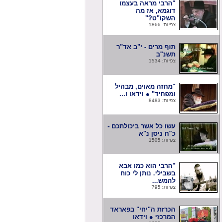
"הרבי מראה בעצמו
דוגמא, אז מה
השקו"ט?"
צפיות: 1866
תוף מרים - י"ב אד"ר
תשנ"ב
צפיות: 1534
"מחזה מאוים, מבהיל
ומפחיד" ● וידאו ו...
צפיות: 8483
עשו כל אשר ביכולתכם -
כ"ח ניסן נ"א
צפיות: 1505
"הרבי הוא כמו אבא
בשבילי. נותן לי כוח
להמש...
צפיות: 795
הכרזת ה"יחי" בפאראד
המרכזי ● וידאו