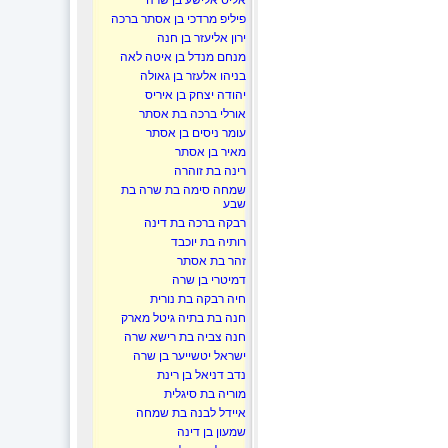
אליס אלישע בן שרה
פיליפ מרדכי בן אסתר ברכה
ירון אליעזר בן חנה
מנחם מנדל בן איטה לאה
בניהו אלעזר בן גאולה
יהודה יצחק בן איריס
אורלי ברכה בת אסתר
עומר ניסים בן אסתר
מאיר בן אסתר
רינה בת זוהרה
שמחה סימה בת שרה בת
שבע
רבקה ברכה בת דינה
רותיה בת יוכבד
זהר בת אסתר
דמיטרי בן שרה
חיה רבקה בת נורית
חנה בת בתיה גיטל מארק
חנה צביה בת רישא שרה
ישראל יטשייער בן שרה
נדב דניאל בן רינת
מוריה בת סיגלית
איידל לבנה בת שמחה
שמעון בן דינה