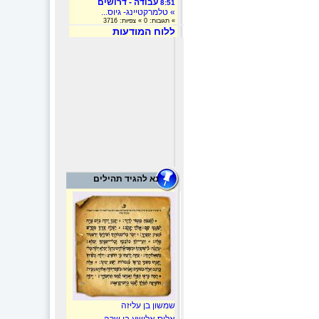
עבודה - דרושים
8:51
» טלמרקטיינג- גיוס...
» תגובות: 0 » צפיות: 3716
ללוח המודעות
נא להגיד תהילים
שמשון בן עליזה