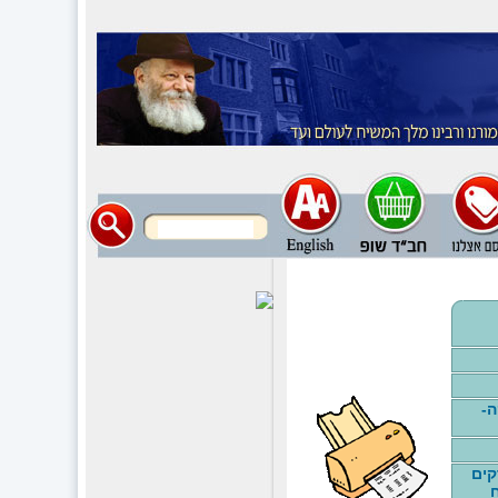
ה-
קים
ח