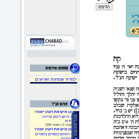
ל"ת
"ג
למדור שמחות וארועים
איש את רעהו יעזורו
14:53
»
» דרוש דיסק טריויה
חסידית
» תגובות: 0 » צפיות: 1256
איש את רעהו יעזורו
22:32
»
» רווחים כספיים נחמדים
באינטרנט