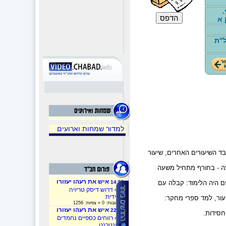
.
 א
ל"ת
למדור שמחות וארועים
ד השיעורים האחרים, שיעור
צה - בחורף מתחיל משעה
איש את רעהו יעזורו
ים היה הלימוד: קבלה עם
14:53
»
» דרוש דיסק טריויה
חסידית
עור, למד ספרי מחקר:
» תגובות: 0 » צפיות: 1256
איש את רעהו יעזורו
22:32
החסידות.
»
» רווחים כספיים נחמדים
באינטרנט