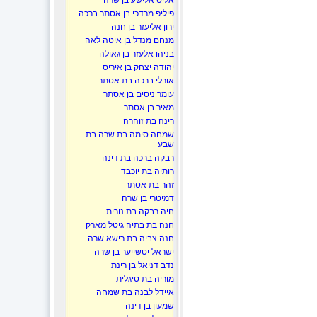
אליס אלישע בן שרה
פיליפ מרדכי בן אסתר ברכה
ירון אליעזר בן חנה
מנחם מנדל בן איטה לאה
בניהו אלעזר בן גאולה
יהודה יצחק בן איריס
אורלי ברכה בת אסתר
עומר ניסים בן אסתר
מאיר בן אסתר
רינה בת זוהרה
שמחה סימה בת שרה בת
שבע
רבקה ברכה בת דינה
רותיה בת יוכבד
זהר בת אסתר
דמיטרי בן שרה
חיה רבקה בת נורית
חנה בת בתיה גיטל מארק
חנה צביה בת רישא שרה
ישראל יטשייער בן שרה
נדב דניאל בן רינת
מוריה בת סיגלית
איידל לבנה בת שמחה
שמעון בן דינה