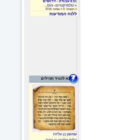
עבודה - דרושים
8:51
» טלמרקטיינג- גיוס...
» תגובות: 0 » צפיות: 3716
ללוח המודעות
נא להגיד תהילים
שמשון בן עליזה