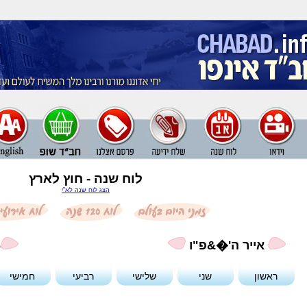
לוח שנה - חוץ לארץ
הצג לוח שנה לא"י
אייר ה'�&פ"ו
6
ראשון
שני
שלישי
רביעי
חמישי