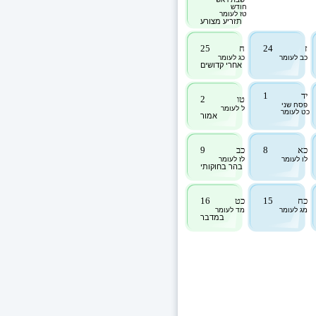
חודש
טז לעומר
תזריע מצורע
ז
24
ח
25
כב לעומר
כג לעומר
אחרי קדושים
יד
1
טו
2
פסח שני
ל לעומר
כט לעומר
אמור
כא
8
כב
9
לו לעומר
לז לעומר
בהר בחוקותי
כח
15
כט
16
מג לעומר
מד לעומר
במדבר