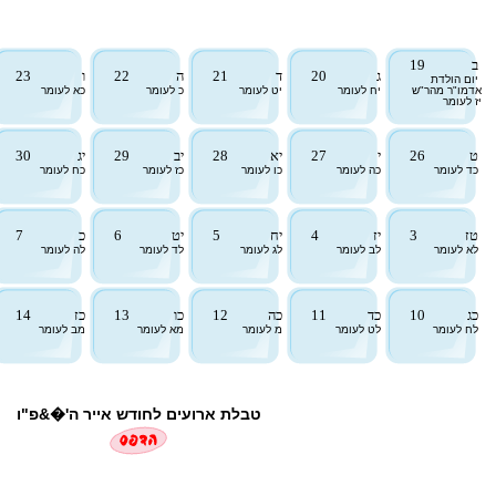
ב
19
ג
20
ד
21
ה
22
ו
23
יום הולדת
אדמו"ר מהר"ש
יח לעומר
יט לעומר
כ לעומר
כא לעומר
יז לעומר
ט
26
י
27
יא
28
יב
29
יג
30
כד לעומר
כה לעומר
כו לעומר
כז לעומר
כח לעומר
טז
3
יז
4
יח
5
יט
6
כ
7
לא לעומר
לב לעומר
לג לעומר
לד לעומר
לה לעומר
כג
10
כד
11
כה
12
כו
13
כז
14
לח לעומר
לט לעומר
מ לעומר
מא לעומר
מב לעומר
טבלת ארועים לחודש אייר ה'�&פ"ו