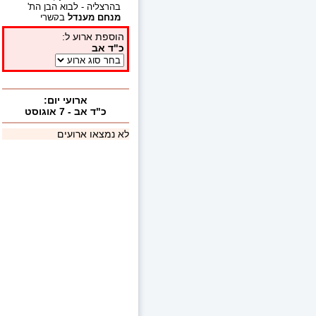
בהרצליה - לבוא הבן הת'
מנחם מענדל
בקשרי
השידוכין עב"ג
סלי רינה
למשפחת ר'
שה ובתיה
עבוד
בואנוס איירס
ארגנטינה.
למשפחת ר'
רונן ירון
באר
שבע, לבוא הבן הת'
עומרי
ישראל
בקשרי השידוכין עב"ג
חנה
למשפחת ר'
משה
ברדוגו
מגדל העמק.
(2
איחולים)
למשפחת ר'
אברהם
רבינוביץ
צפת, להולדת הבן
.
ולזקניהם
ר' שמואל רבינוביץ
- ירושלים, הרב ישעיהו הרצל
- רבה של נצרת עלית, מרת
רחל רבינוביץ -ירושלים.
למשפחת ר'
יוסף יהושע
אופקים, להולדת הבן
.
ולזקניהם
משפחת ר' משה
עבאדה - אופקים ומשפחת ר'
צדוק יהושע - עפולה.
(1
איחולים)
למשפחת ר'
יענקי ומושי
בליז'ינסקי
נחלת הר חב"ד,