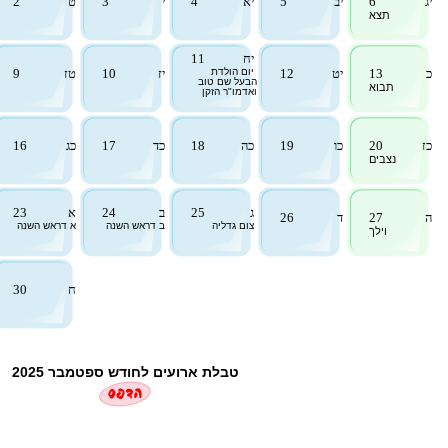
יג
6
יב
5
יא
4
י
3
ט
2
תצא
יח
11
כ
13
יט
12
יום הולדת
יז
10
טז
9
הבעל שם טוב
תבוא
ואדמו"ר הזקן
כז
20
כו
19
כה
18
כד
17
כג
16
נצבים
ג
25
ב
24
א
23
ה
27
ד
26
צום גדליה
ב דראש השנה
א דראש השנה
וילך
ח
30
טבלת ארועים לחודש ספטמבר 2025