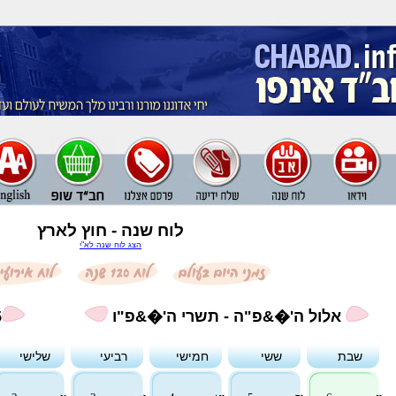
לוח שנה - חוץ לארץ
הצג לוח שנה לא"י
אלול ה'�&פ"ה - תשרי ה'�&פ"ו
5
שבת
ששי
חמישי
רביעי
שלישי