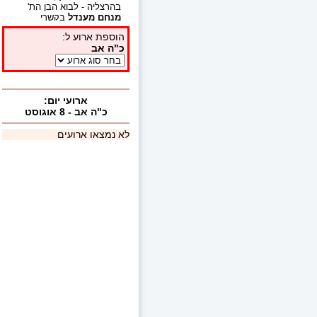
בהרצליה - לבוא הבן הת'
מנחם מענדל
בקשרי
השידוכין עב"ג
סלי רינה
למשפחת ר'
שה ובתיה
עבוד
בואנוס איירס
ארגנטינה.
למשפחת ר'
רונן ירון
באר
שבע, לבוא הבן הת'
עומרי
ישראל
בקשרי השידוכין עב"ג
חנה
למשפחת ר'
משה
ברדוגו
מגדל העמק.
(2
איחולים)
למשפחת ר'
אברהם
רבינוביץ
צפת, להולדת הבן
.
ולזקניהם
ר' שמואל רבינוביץ
- ירושלים, הרב ישעיהו הרצל
- רבה של נצרת עלית, מרת
רחל רבינוביץ -ירושלים.
למשפחת ר'
יוסף יהושע
אופקים, להולדת הבן
.
ולזקניהם
משפחת ר' משה
עבאדה - אופקים ומשפחת ר'
צדוק יהושע - עפולה.
(1
איחולים)
למשפחת ר'
יענקי ומושי
בליז'ינסקי
נחלת הר חב"ד,