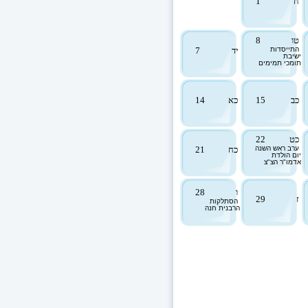
ח
1
טו
8
התייסדות
יד
7
ישיבת
תומכי תמימים
כב
15
כא
14
כט
22
ערב ראש השנה
כח
21
יום הולדת
אדמו"ר הצ"צ
ו
28
ז
29
הסתלקות
הרבנית חנה