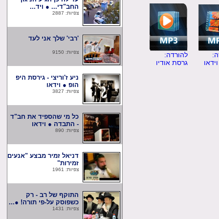
החב"די... ● ויד...
צפיות: 2887
'רבי' שלך אני לעד
צפיות: 9150
להורדה:
ו
גרסת אודיו
ניע ז'וריצי - גירסת היפ
הופ ● וידאו
צפיות: 3827
כל מי שהספיד את חב"ד
- התבדה ● וידאו
צפיות: 890
דניאל זמיר מבצע "אנעים
זמירות"
צפיות: 1961
התוקף של רב - רק
כשפוסק על-פי תורה! ●...
צפיות: 1431