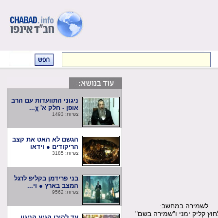
ניגוני התוועדות עם הרב
אופן - חלק א' χ...
צפיות: 1493
הגשם לא האט את קצב
הריקודים ● וידאו
צפיות: 3185
בני פרידמן בקליפ לרגל
המצב בארץ ● וי...
צפיות: 9562
שמירה במחשב:
קליק ימני ו"שמירה בשם"
עד להיכן הגיע הניגון