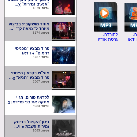
"אנעים זמירות" χ...
צפיות: 1679
אוהד מושקוביץ בביצוע
מיוחד ל"צמאה לך" `...
צפיות: 3174
להורדה:
ו
גרסת אודיו
פריד מבצע "מכניסי
רחמים" ● וידאו
צפיות: 6767
מוצ"ש בקראון הייטס:
פריד מבצע "תניא" χ...
צפיות: 2507
לקראת פורים: הגוי
מחקה את בני פרידמן χ...
צפיות: 5933
ניגון 'הקפות' בדיסק
זמירות השבת ● וי...
צפיות: 1695