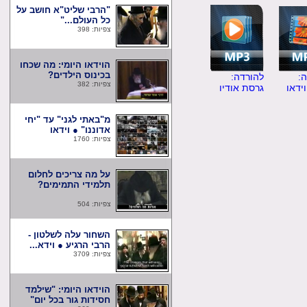
"הרבי שליט"א חושב על
כל העולם..."
צפיות: 398
הוידאו היומי: מה שכחו
בכינוס הילדים?
להורדה:
צפיות: 382
ו
גרסת אודיו
מ"באתי לגני" עד "יחי
אדוננו" ● וידאו
צפיות: 1760
על מה צריכים לחלום
תלמידי התמימים?
צפיות: 504
השחור עלה לשלטון -
הרבי הרגיע ● וידא...
צפיות: 3709
הוידאו היומי: "שילמד
חסידות גור בכל יום"