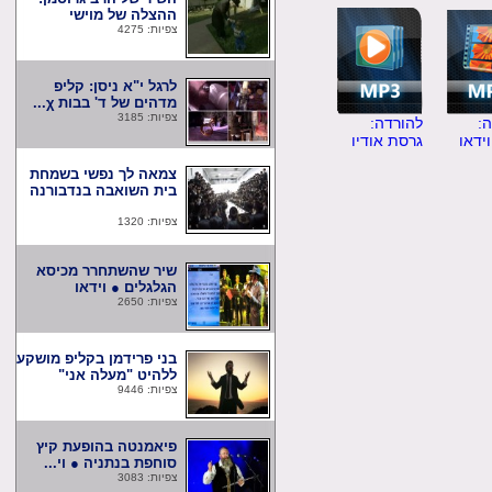
ההצלה של מוישי
צפיות: 4275
לרגל י"א ניסן: קליפ
מדהים של ד' בבות χ...
צפיות: 3185
להורדה:
ו
גרסת אודיו
צמאה לך נפשי בשמחת
בית השואבה בנדבורנה
צפיות: 1320
שיר שהשתחרר מכיסא
הגלגלים ● וידאו
צפיות: 2650
בני פרידמן בקליפ מושקע
ללהיט "מעלה אני"
צפיות: 9446
פיאמנטה בהופעת קיץ
סוחפת בנתניה ● וי...
צפיות: 3083