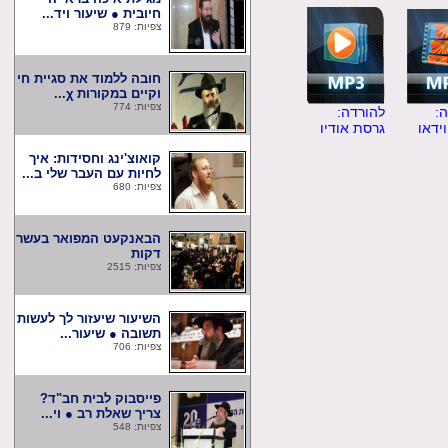
חיובית ● שיעור ויד...
צפיות: 879
חובה ללמוד את סגיית חי
וקיים במקורות χ...
צפיות: 774
להורדה:
ו
גרסת אודיו
קואוצ'ינג וחסידות: איך
לחיות עם העבר שלי ב...
צפיות: 680
הבאנקעט המפואר בעשר
דקות
צפיות: 2515
השיעור שיעזור לך לעשות
תשובה ● שיעור...
צפיות: 706
פייסבוק לבית חב"ד?
צריך שאלת רב ● וי...
צפיות: 548