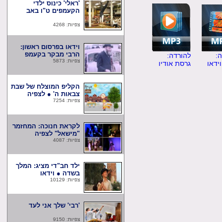
'ראלי' כינוס ילדי
הקעמפים ט"ו באב
צפיות: 4268
וידאו בפרסום ראשון:
הרבי מבקר בקעמפ
להורדה:
צפיות: 5873
ו
גרסת אודיו
הקליפ המוצלח של שבת
צבאות ה' ● לצפיה
צפיות: 7254
לקראת חנוכה: המחזמר
"מישאל" לצפיה
צפיות: 4087
ילד חב"די מציג: המלך
בשדה ● וידאו
צפיות: 10129
'רבי' שלך אני לעד
צפיות: 9150