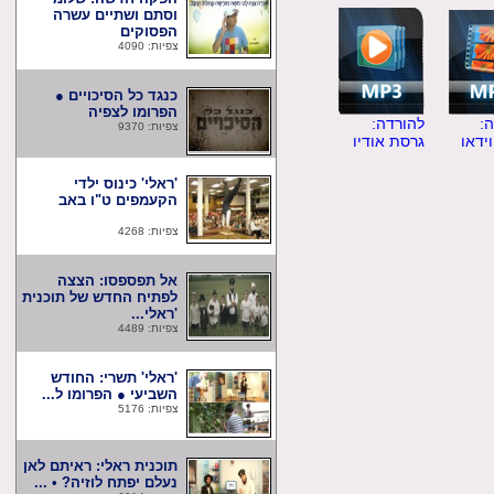
וסתם ושתיים עשרה
הפסוקים
צפיות: 4090
כנגד כל הסיכויים ●
הפרומו לצפיה
להורדה:
צפיות: 9370
ו
גרסת אודיו
'ראלי' כינוס ילדי
הקעמפים ט"ו באב
צפיות: 4268
אל תפספסו: הצצה
לפתיח החדש של תוכנית
'ראלי...
צפיות: 4489
'ראלי' תשרי: החודש
השביעי ● הפרומו ל...
צפיות: 5176
תוכנית ראלי: ראיתם לאן
נעלם יפתח לוזיה? • ...