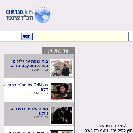
בית כנסת על גלגלים
במרכז מוסקבה ● וי...
צפיות: 1509
ה - CNN על חב"ד בהודו -
דלהי
צפיות: 924
מאות אלפים במירון ●
וידאו
צפיות: 912
שמירה במחשב:
קליק ימני ו"שמירה בשם"
דיווחים חיים מבומבי ●