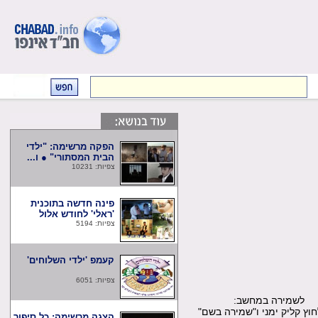
הפקה מרשימה: "ילדי
הבית המסתורי" ● ו...
צפיות: 10231
פינה חדשה בתוכנית
'ראלי' לחודש אלול
צפיות: 5194
קעמפ 'ילדי השלוחים'
צפיות: 6051
שמירה במחשב:
קליק ימני ו"שמירה בשם"
הצגה מרשימה: כל סיפור