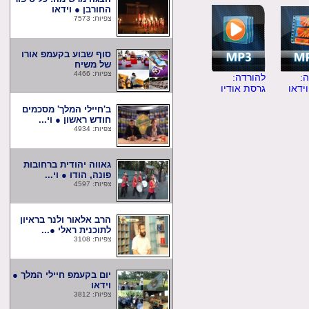
החורבן ● וידאו
צפיות: 7573
סוף שבוע בקעמפ אורו
של משיח
צפיות: 4466
להורדה:
ו
גרסת אודיו
ב'חיילי המלך' מסכמים
חודש ראשון ● וי...
צפיות: 4934
גאווה יהודית ברחובות
פונה, הודו ● וי...
צפיות: 4597
הרב אלאור ולנר בראיון
לתוכנית ראלי ●...
צפיות: 3108
יום בקעמפ חיילי המלך ●
וידאו
צפיות: 3812