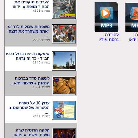
הערבים תוקפים את
הבחור מצפת ● וידאו
צפיות: 4823
משפחות שכולות לרה"מ:
"אתה משחרר את רוצחי
להורדה:
י...
ו
גרסת אודיו
צפיות: 2222
אזעקות וכיפת ברזל בכפר
חב"ד - כך זה נראה
צפיות: 1845
לעשות סדר בברכות
הנהנין ● שיעור וידא...
צפיות: 1804
ערוץ 10 על סערת
הכשרות של שטראוס ●
ו...
צפיות: 4081
הלקה הרוסית שרה:
משיח, משיח ● וידאו