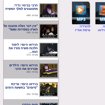
הרבי בביטוי נדיר:
מתגעגעים למלך המשיח
צפיות: 499
"אין דבר נעלה מהגנה על
להורדה:
הארץ במסירות נפש!"
ו
גרסת אודיו
צפיות: 548
הוידאו היומי: לימוד
הלכות משיח מזרז את
הגא...
צפיות: 173
הוידאו היומי: הילדים
מברכים את הרבי
צפיות: 384
בוידאו היומי: עריכת
"סיומים" בתשעת הימים
צפיות: 332
סיום ההדרן