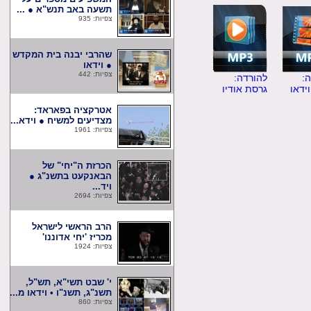
תשעה באב תנש"א ● ...
צפיות: 935
שהרבי יבנה בית המקדש
● וידאו
צפיות: 442
להורדה:
ו
גרסת אודיו
אטרקציה בפאראד:
מצדיעים למשיח ● וידא...
צפיות: 1961
הכרזת ה"יחי" של
הבאנקעט בתשנ"ג ●
ויד...
צפיות: 2694
הרב הראשי לישראל
מכריז 'יחי אדוננו'
צפיות: 1924
י' שבט תשי"א, תש"ל,
תשנ"ג, תשנ"ו • וידאו מ...
צפיות: 860