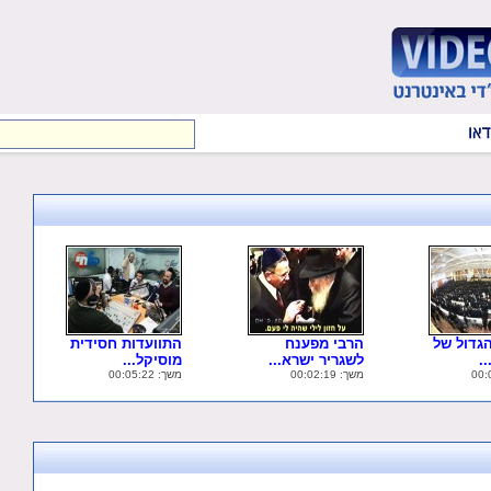
גדול של
הרבי מפענח
התוועדות חסידית
.
לשגריר ישרא...
מוסיקל...
משך: 00:02:19
משך: 00:05:22