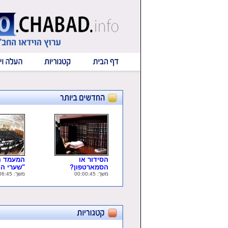
הסידור או
המעמד ה
הסמארטפון?
"שערי ה..
משך: 00:00:45
משך: 00:06:45