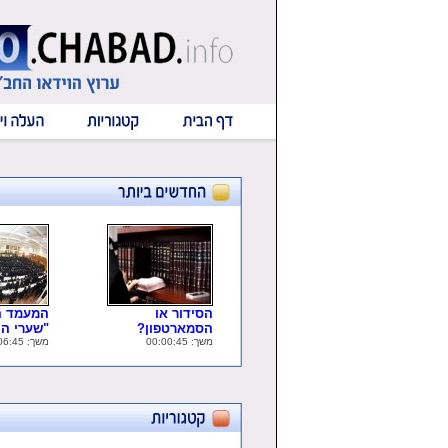
הסידור או
המעמד ה
הסמארטפון?
"שערי ה..
משך: 00:00:45
משך: 00:06:45