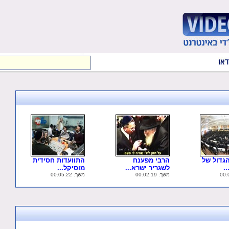
גדול של
הרבי מפענח
התוועדות חסידית
.
לשגריר ישרא...
מוסיקל...
משך: 00:02:19
משך: 00:05:22