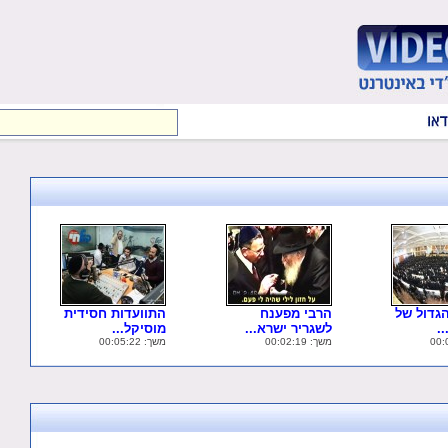
גדול של
הרבי מפענח
התוועדות חסידית
.
לשגריר ישרא...
מוסיקל...
משך: 00:02:19
משך: 00:05:22