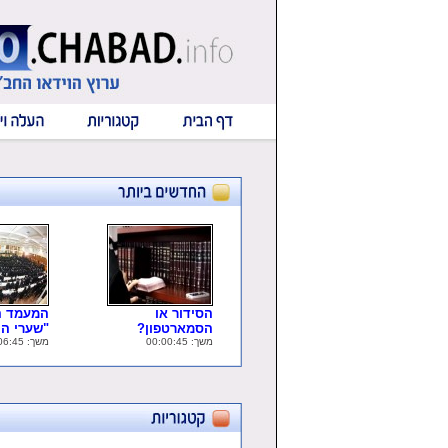
הסידור או
המעמד ה
הסמארטפון?
"שערי ה..
משך: 00:00:45
משך: 00:06:45