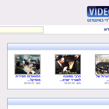
גדול של
הרבי מפענח
התוועדות חסידית
.
לשגריר ישרא...
מוסיקל...
משך: 00:02:19
משך: 00:05:22