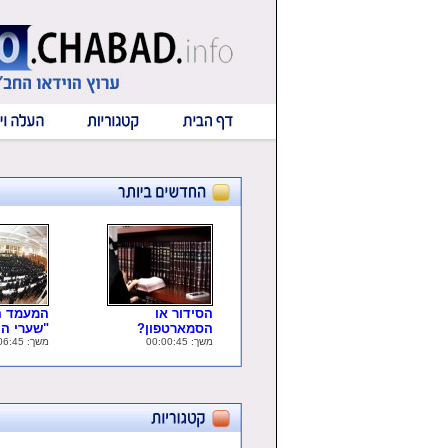
הסידור או
המעמד ה
הסמארטפון?
"שערי ה..
משך: 00:00:45
משך: 00:06:45