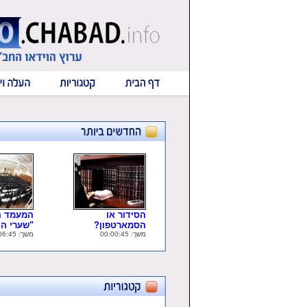
הסידור או
המעמד ה
הסמארטפון?
"שערי ה..
משך: 00:00:45
משך: 00:06:45