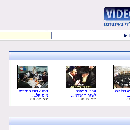
גדול של
הרבי מפענח
התוועדות חסידית
.
לשגריר ישרא...
מוסיקל...
משך: 00:02:19
משך: 00:05:22