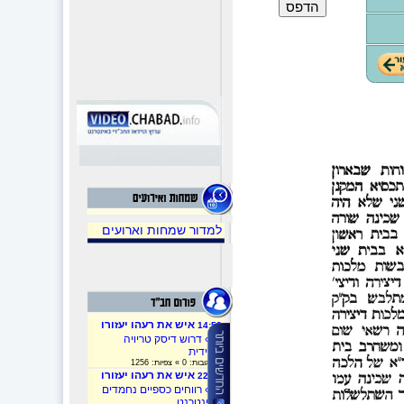
למדור שמחות וארועים
איש את רעהו יעזורו
14:53
»
» דרוש דיסק טריויה
חסידית
» תגובות: 0 » צפיות: 1256
איש את רעהו יעזורו
22:32
»
» רווחים כספיים נחמדים
באינטרנט