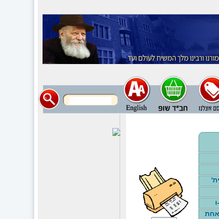
ת'
ו
אחת