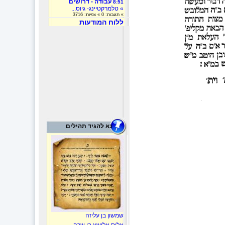
עבודה - דרושים
8:51
» טלמרקטיינג- גיוס...
» תגובות: 0 » צפיות: 3716
ללוח המודעות
נא להגיד תהילים
שמשון בן עליזה