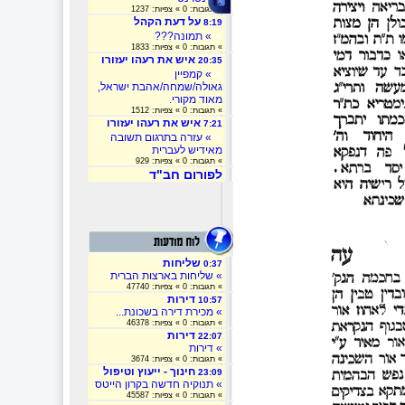
» תגובות: 0 » צפיות: 1237
על דעת הקהל
8:19
»
» תמונה???
» תגובות: 0 » צפיות: 1833
איש את רעהו יעזורו
20:35
»
» קמפיין
גאולה/שמחה/אהבת ישראל,
מאוד מקורי.
» תגובות: 0 » צפיות: 1512
איש את רעהו יעזורו
7:21
»
» עזרה בתרגום תשובה
מאידיש לעברית
» תגובות: 0 » צפיות: 929
לפורום חב"ד
שליחות
0:37
» שליחות בארצות הברית
» תגובות: 0 » צפיות: 47740
דירות
10:57
» מכירת דירה בשכונת...
» תגובות: 0 » צפיות: 46378
דירות
22:07
» דירות
» תגובות: 0 » צפיות: 3674
חינוך - ייעוץ וטיפול
23:09
» תנוקיה חדשה בקרון הייטס
» תגובות: 0 » צפיות: 45587