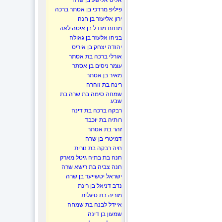
אליס אלישע בן שרה
פיליפ מרדכי בן אסתר ברכה
ירון אליעזר בן חנה
מנחם מנדל בן איטה לאה
בניהו אלעזר בן גאולה
יהודה יצחק בן איריס
אורלי ברכה בת אסתר
עומר ניסים בן אסתר
מאיר בן אסתר
רינה בת זוהרה
שמחה סימה בת שרה בת
שבע
רבקה ברכה בת דינה
רותיה בת יוכבד
זהר בת אסתר
דמיטרי בן שרה
חיה רבקה בת נורית
חנה בת בתיה גיטל מארק
חנה צביה בת רישא שרה
ישראל יטשייער בן שרה
נדב דניאל בן רינת
מוריה בת סיגלית
איידל לבנה בת שמחה
שמעון בן דינה