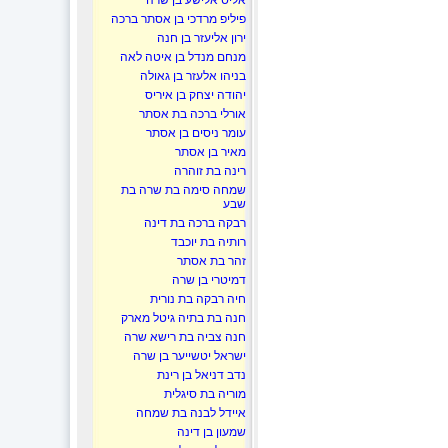
אליס אלישע בן שרה
פיליפ מרדכי בן אסתר ברכה
ירון אליעזר בן חנה
מנחם מנדל בן איטה לאה
בניהו אלעזר בן גאולה
יהודה יצחק בן איריס
אורלי ברכה בת אסתר
עומר ניסים בן אסתר
מאיר בן אסתר
רינה בת זוהרה
שמחה סימה בת שרה בת
שבע
רבקה ברכה בת דינה
רותיה בת יוכבד
זהר בת אסתר
דמיטרי בן שרה
חיה רבקה בת נורית
חנה בת בתיה גיטל מארק
חנה צביה בת רישא שרה
ישראל יטשייער בן שרה
נדב דניאל בן רינת
מוריה בת סיגלית
איידל לבנה בת שמחה
שמעון בן דינה