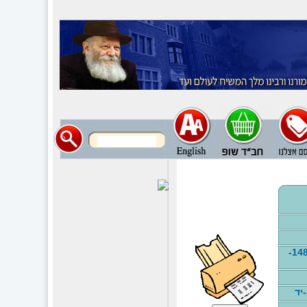
פרק נג. והנה כשהיה... -148-
יד