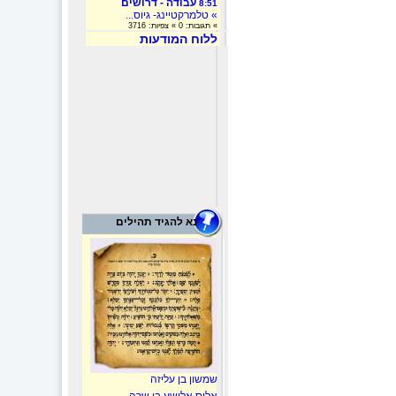
עבודה - דרושים
8:51
» טלמרקטיינג- גיוס...
» תגובות: 0 » צפיות: 3716
ללוח המודעות
נא להגיד תהילים
שמשון בן עליזה