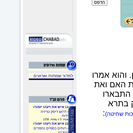
 והוא אמרו
למדור שמחות וארועים
 האם ואת
 התבארו
 בתרא
איש את רעהו יעזורו
14:53
:
»
» דרוש דיסק טריויה
כות שחיטה)
חסידית
» תגובות: 0 » צפיות: 1256
איש את רעהו יעזורו
22:32
»
» רווחים כספיים נחמדים
באינטרנט