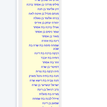
אליס אלישע בן שרה
פיליפ מרדכי בן אסתר ברכה
ירון אליעזר בן חנה
מנחם מנדל בן איטה לאה
בניהו אלעזר בן גאולה
יהודה יצחק בן איריס
אורלי ברכה בת אסתר
עומר ניסים בן אסתר
מאיר בן אסתר
רינה בת זוהרה
שמחה סימה בת שרה בת
שבע
רבקה ברכה בת דינה
רותיה בת יוכבד
זהר בת אסתר
דמיטרי בן שרה
חיה רבקה בת נורית
חנה בת בתיה גיטל מארק
חנה צביה בת רישא שרה
ישראל יטשייער בן שרה
נדב דניאל בן רינת
מוריה בת סיגלית
איידל לבנה בת שמחה
שמעון בן דינה