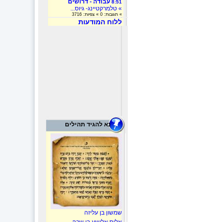
עבודה - דרושים
8:51
» טלמרקטיינג- גיוס...
» תגובות: 0 » צפיות: 3716
ללוח המודעות
נא להגיד תהילים
שמשון בן עליזה