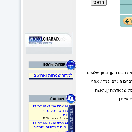
 רבינו הזקן. בתוך שלושים
למדור שמחות וארועים
רים העולם עומד". אחרי
תו של אדמוה"ז]; "אשה
א עצמי].
איש את רעהו יעזורו
14:53
»
» דרוש דיסק טריויה
חסידית
» תגובות: 0 » צפיות: 1256
איש את רעהו יעזורו
22:32
»
» רווחים כספיים נחמדים
באינטרנט